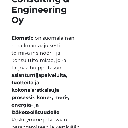
Engineering
Oy
Elomatic
on suomalainen,
maailmanlaajuisesti
toimiva insinööri- ja
konsulttitoimisto, joka
tarjoaa huipputason
asiantuntijapalveluita,
tuotteita ja
kokonaisratkaisuja
prosessi-, kone-, meri-,
energia- ja
lääketeollisuudelle
.
Keskitymme jatkuvaan
parantamiseen ja kestävään