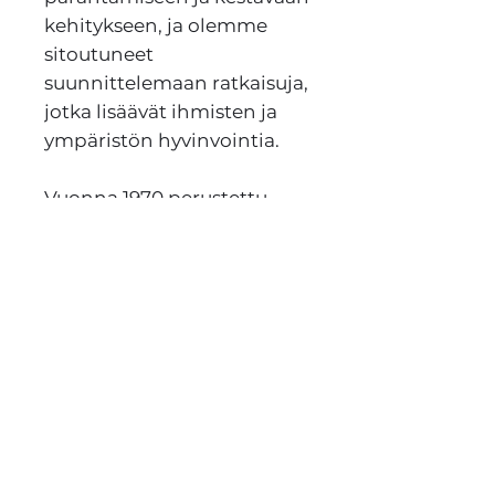
kehitykseen, ja olemme
sitoutuneet
suunnittelemaan ratkaisuja,
jotka lisäävät ihmisten ja
ympäristön hyvinvointia.
Vuonna 1970 perustettu
yritys on edelleen
yksityisessä omistuksessa ja
työllistää 1 300
ammattilaista. Asiakkaita
Elomaticilla on yli 80
maassa eri puolilla
maailmaa.
www.elomatic.com