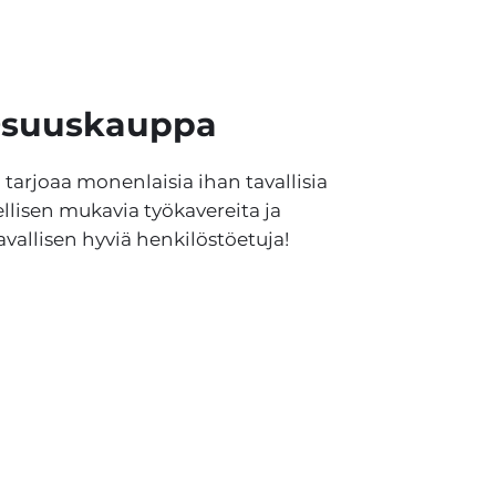
Osuuskauppa
rjoaa monenlaisia ihan tavallisia
ellisen mukavia työkavereita ja
avallisen hyviä henkilöstöetuja!
Students' Union of Tampere University o
Applied Sciences Tamko
Kuntokatu 3, L-building
33520 Tampere